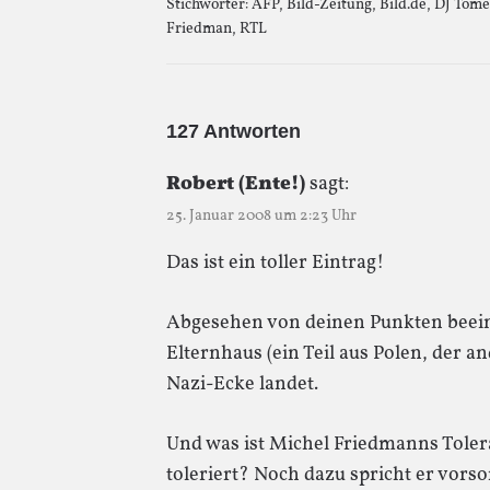
Stichwörter:
AFP
,
Bild-Zeitung
,
Bild.de
,
DJ Tom
Friedman
,
RTL
127 Antworten
Robert (Ente!)
sagt:
25. Januar 2008 um 2:23 Uhr
Das ist ein toller Eintrag!
Abgesehen von deinen Punkten beein
Elternhaus (ein Teil aus Polen, der a
Nazi-Ecke landet.
Und was ist Michel Friedmanns Tolera
toleriert? Noch dazu spricht er vorsor