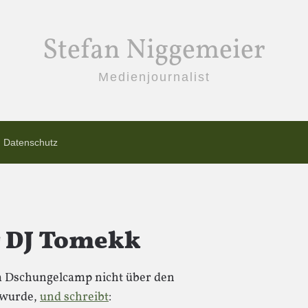
Stefan Niggemeier
Medienjournalist
Datenschutz
r DJ Tomekk
 im Dschungelcamp nicht über den
 wurde,
und schreibt
: