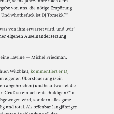
chaft, sechs Jahrzehnte nach dem
orgabe von uns, die nötige Empörung
 Und whothefuck ist DJ Tomekk?“
 was von ihm erwartet wird, und „wir“
einer eigenen Auseinandersetzung
eine Lawine — Michel Friedman.
hten Witzblatt,
kommentiert er DJ
hm eigenen Übersteuerung (sein
hren abgebrochen) und beantwortet die
er-Gruß so einfach entschuldigen?“ in
 abgewogen wird, sondern alles ganz
ig und total. Als offenbar langjähriger