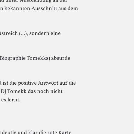
d unter Ausblendung all der
gen bekannten Ausschnitt aus dem
streich (…), sondern eine
r Biographie Tomekks) absurde
ist die positive Antwort auf die
 DJ Tomekk das noch nicht
 es lernt.
deutig und klar die rote Karte