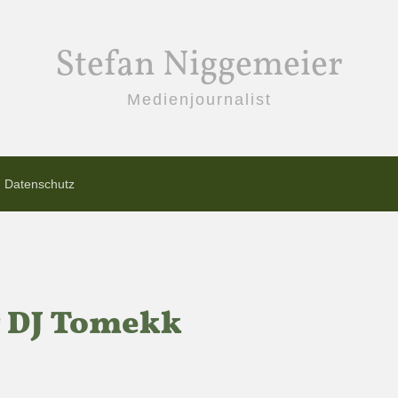
Stefan Niggemeier
Medienjournalist
Datenschutz
r DJ Tomekk