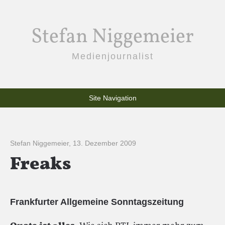
Stefan Niggemeier
Medienjournalist
Site Navigation
Stefan Niggemeier
,
13. Dezember 2009
Freaks
Frankfurter Allgemeine Sonntagszeitung