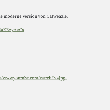
ie moderne Version von Catweazle.
lMaKE2yA2Cs
://www.youtube.com/watch?v=Jpg-