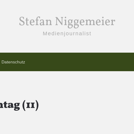
Stefan Niggemeier
Medienjournalist
Datenschutz
tag (11)