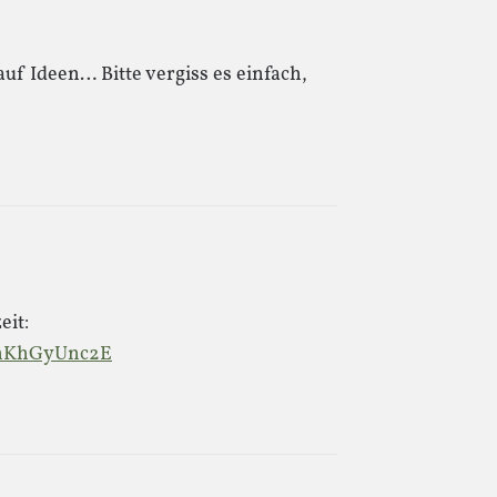
uf Ideen… Bitte vergiss es einfach,
eit:
dhKhGyUnc2E