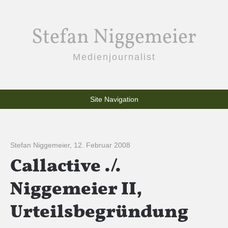
Stefan Niggemeier
Medienjournalist
Site Navigation
Stefan Niggemeier
,
12. Februar 2008
Callactive ./.
Niggemeier II,
Urteilsbegründung