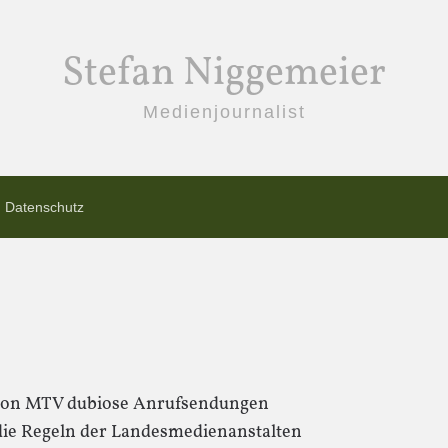
Stefan Niggemeier
Medienjournalist
Datenschutz
g von MTV dubiose Anrufsendungen
die Regeln der Landesmedienanstalten