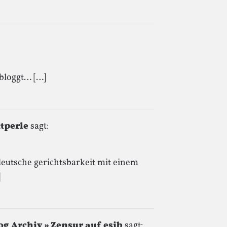
ebloggt… […]
ttperle
sagt:
 deutsche gerichtsbarkeit mit einem
]
og Archiv » Zensur auf esib
sagt: