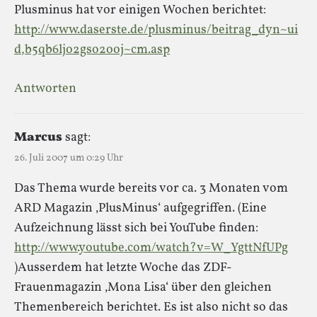
Plusminus hat vor einigen Wochen berichtet:
http://www.daserste.de/plusminus/beitrag_dyn~ui
d,b5qb6ljo2gso2ooj~cm.asp
Antworten
Marcus
sagt:
26. Juli 2007 um 0:29 Uhr
Das Thema wurde bereits vor ca. 3 Monaten vom
ARD Magazin ‚PlusMinus‘ aufgegriffen. (Eine
Aufzeichnung lässt sich bei YouTube finden:
http://www.youtube.com/watch?v=W_YgttNfUPg
)Ausserdem hat letzte Woche das ZDF-
Frauenmagazin ‚Mona Lisa‘ über den gleichen
Themenbereich berichtet. Es ist also nicht so das