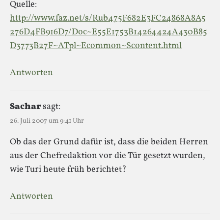
Quelle:
http://www.faz.net/s/Rub475F682E3FC24868A8A5
276D4FB916D7/Doc~E55E1753B14264424A430B85
D3773B27F~ATpl~Ecommon~Scontent.html
Antworten
Sachar
sagt:
26. Juli 2007 um 9:41 Uhr
Ob das der Grund dafür ist, dass die beiden Herren
aus der Chefredaktion vor die Tür gesetzt wurden,
wie Turi heute früh berichtet?
Antworten