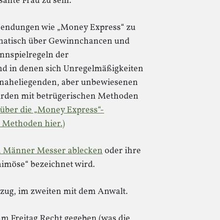
sante Frau zu sein.
hsendungen wie „Money Express“ zu
tematisch über Gewinnchancen und
innspielregeln der
d in denen sich Unregelmäßigkeiten
n naheliegenden, aber unbewiesenen
ürden mit betrügerischen Methoden
über die „Money Express“-
e Methoden hier.)
 Männer Messer ablecken
oder ihre
nimöse“ bezeichnet wird.
ntzug, im zweiten mit dem Anwalt.
m Freitag Recht gegeben (was die