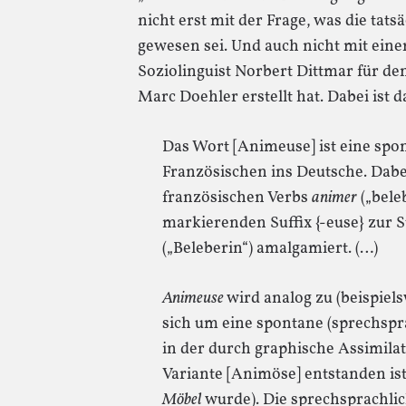
nicht erst mit der Frage, was die tat
gewesen sei. Und auch nicht mit ein
Soziolinguist Norbert Dittmar für de
Marc Doehler erstellt hat. Dabei ist 
Das Wort [Animeuse] ist eine sp
Französischen ins Deutsche. Dabe
französischen Verbs
animer
(„bele
markierenden Suffix {-euse} zur 
(„Beleberin“) amalgamiert. (…)
Animeuse
wird analog zu (beispiel
sich um eine spontane (sprechspr
in der durch graphische Assimila
Variante [Animöse] entstanden ist
Möbel
wurde). Die sprechsprachli