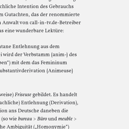
sächliche Intention des Gebrauchs
em Gutachten, das der renommierte
n Anwalt von call-in-tv.de-Betreiber
das eine wunderbare Lektüre:
ontane Entlehnung aus dem
i wird der Verbstamm {anim-} des
ben“) mit dem das Femininum
Substantivderivation {Animeuse}
sweise)
Friseuse
gebildet. Es handelt
achliche) Entlehnung (Derivation),
tion ans Deutsche daneben die
 (so wie
bureau
>
Büro
und
meuble
>
che Ambiguität („Homonymie“)