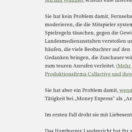
Miriam Wimmer
scheint eine interes
Sie hat kein Problem damit, Fernse
moderieren, die die Mitspieler sys
Spielregeln täuschen, gegen die Gew
Landesmedienanstalten verstoßen un
häufen, die viele Beobachter auf de
Gedanken bringen, die Zuschauer w
zum teuren Anrufen verleitet.
(Mehr 
Produktionsfirma Callactive und ihr
Sie hat aber ein Problem damit,
wenn
Tätigkeit bei „Money Express“ als „A
Im ersten Fall droht sie mit Liebese
Das Hamburger Landgericht hat ihr a