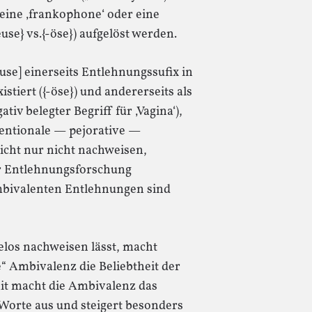
 eine ‚frankophone‘ oder eine
se} vs.{-öse}) aufgelöst werden.
euse] einerseits Entlehnungssufix in
stiert ({-öse}) und andererseits als
v belegter Begriff für ‚Vagina‘),
ntentionale — pejorative —
icht nur nicht nachweisen,
er Entlehnungsforschung
ambivalenten Entlehnungen sind
elos nachweisen lässt, macht
e“ Ambivalenz die Beliebtheit der
it macht die Ambivalenz das
 Worte aus und steigert besonders