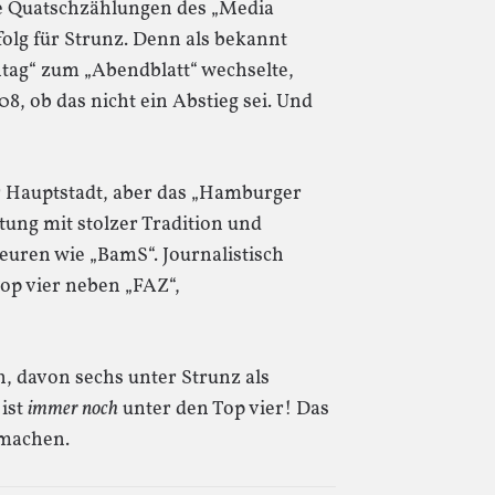
ie Quatschzählungen des „Media
folg für Strunz. Denn als bekannt
ntag“ zum „Abendblatt“ wechselte,
008, ob das nicht ein Abstieg sei. Und
er Hauptstadt, aber das „Hamburger
tung mit stolzer Tradition und
euren wie „BamS“. Journalistisch
Top vier neben „FAZ“,
 davon sechs unter Strunz als
 ist
immer noch
unter den Top vier! Das
hmachen.