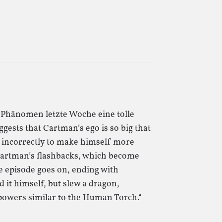
 Phänomen letzte Woche eine tolle
gests that Cartman’s ego is so big that
 incorrectly to make himself more
Cartman’s flashbacks, which become
e episode goes on, ending with
 it himself, but slew a dragon,
powers similar to the Human Torch.“