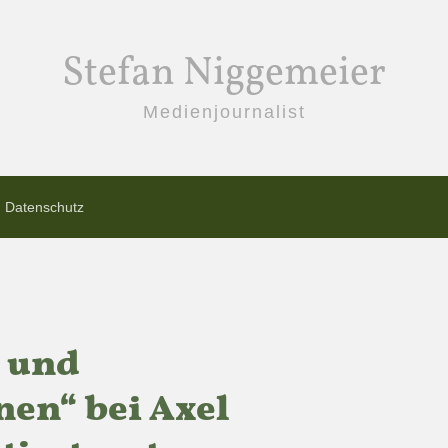
Stefan Niggemeier
Medienjournalist
Datenschutz
- und
en“ bei Axel