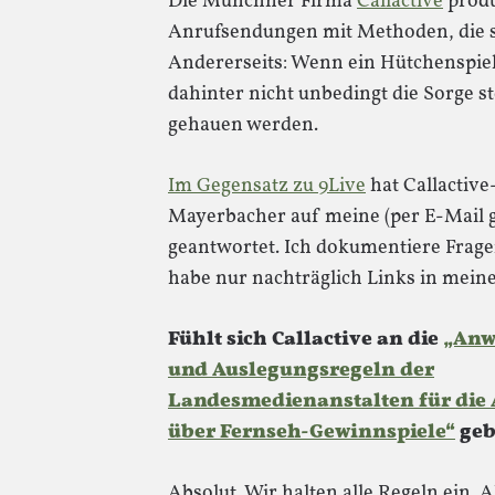
Die Münchner Firma
Callactive
produ
Anrufsendungen mit Methoden, die se
Andererseits: Wenn ein Hütchenspie
dahinter nicht unbedingt die Sorge s
gehauen werden.
Im Gegensatz zu 9Live
hat Callactiv
Mayerbacher auf meine (per E-Mail ge
geantwortet. Ich dokumentiere Fra
habe nur nachträglich Links in meine
Fühlt sich Callactive an die
„Anw
und Auslegungsregeln der
Landesmedienanstalten für die 
über Fernseh-Gewinnspiele“
geb
Absolut. Wir halten alle Regeln ein. A