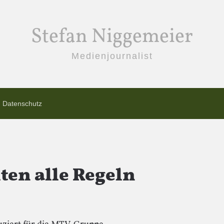
Stefan Niggemeier
Medienjournalist
Datenschutz
lten alle Regeln