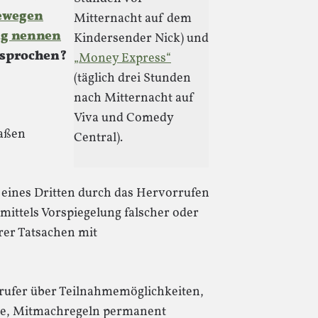
bewegen
Mitternacht auf dem
ug nennen
Kindersender Nick) und
esprochen?
„Money Express“
(täglich drei Stunden
nach Mitternacht auf
Viva und Comedy
maßen
Central).
 eines Dritten durch das Hervorrufen
mittels Vorspiegelung falscher oder
rer Tatsachen mit
rufer über Teilnahmemöglichkeiten,
de, Mitmachregeln permanent