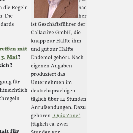
 die Regeln
bac
n. Die
her
ndards
ist Geschäftsführer der
Callactive GmbH, die
knapp zur Hälfte ihm
reffen mit
und gut zur Hälfte
3. Mai
?
Endemol gehört. Nach
sich?
eigenen Angaben
produziert das
egung für
Unternehmen im
hinsichtlich
deutschsprachigen
chregeln
täglich über 14 Stunden
Anrufsendungen. Dazu
gehören
„Quiz Zone“
(täglich ca. zwei
alt für
Stunden vor