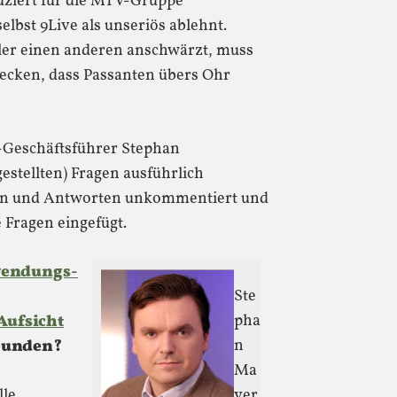
ziert für die MTV-Gruppe
lbst 9Live als unseriös ablehnt.
ler einen anderen anschwärzt, muss
tecken, dass Passanten übers Ohr
e-Geschäftsführer Stephan
stellten) Fragen ausführlich
gen und Antworten unkommentiert und
 Fragen eingefügt.
endungs-
Ste
pha
Aufsicht
n
unden?
Ma
lle
yer