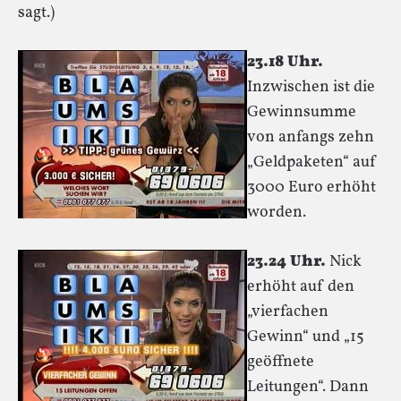
sagt.)
23.18 Uhr.
Inzwischen ist die
Gewinnsumme
von anfangs zehn
„Geldpaketen“ auf
3000 Euro erhöht
worden.
23.24 Uhr.
Nick
erhöht auf den
„vierfachen
Gewinn“ und „15
geöffnete
Leitungen“. Dann