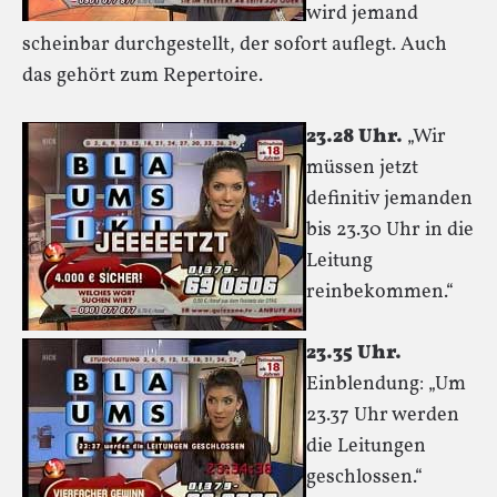
wird jemand
scheinbar durchgestellt, der sofort auflegt. Auch
das gehört zum Repertoire.
23.28 Uhr.
„Wir
müssen jetzt
definitiv jemanden
bis 23.30 Uhr in die
Leitung
reinbekommen.“
23.35 Uhr.
Einblendung: „Um
23.37 Uhr werden
die Leitungen
geschlossen.“