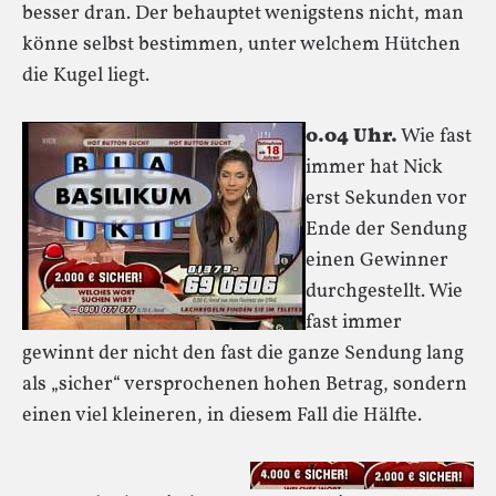
besser dran. Der behauptet wenigstens nicht, man
könne selbst bestimmen, unter welchem Hütchen
die Kugel liegt.
0.04 Uhr.
Wie fast
immer hat Nick
erst Sekunden vor
Ende der Sendung
einen Gewinner
durchgestellt. Wie
fast immer
gewinnt der nicht den fast die ganze Sendung lang
als „sicher“ versprochenen hohen Betrag, sondern
einen viel kleineren, in diesem Fall die Hälfte.