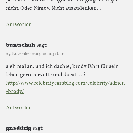
Ja Shatner als Werbefigur für VW ginge echt gar
nicht. Oder Nimoy. Nicht auszudenken…
Antworten
buntschuh
sagt:
25. November 2014 um 11:31 Uhr
sieh mal an. und ich dachte, brody fährt für sein
leben gern corvette und ducati …?
http://www.celebritycarsblog.com/celebrity/adrien
-brody/
Antworten
gnaddrig
sagt: