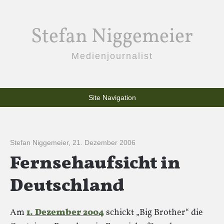
Stefan Niggemeier
Medienjournalist
Site Navigation
Stefan Niggemeier
,
21. Dezember 2006
Fernsehaufsicht in
Deutschland
Am
1. Dezember 2004
schickt „Big Brother“ die