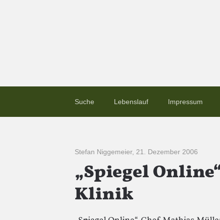
Suche
Lebenslauf
Impressum
Stefan Niggemeier
,
21. Dezember 2006
„Spiegel Online“
Klinik