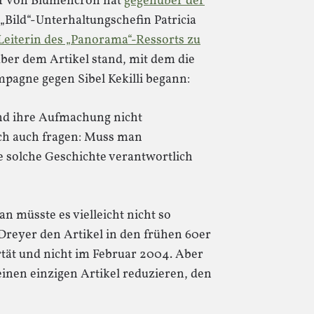
er von Blumencron hat
gegenüber der
 „Bild“-Unterhaltungschefin Patricia
Leiterin des „Panorama“-Ressorts zu
er dem Artikel stand, mit dem die
pagne gegen Sibel Kekilli begann:
und ihre Aufmachung nicht
ch auch fragen: Muss man
e solche Geschichte verantwortlich
n müsste es vielleicht nicht so
e Dreyer den Artikel in den frühen 60er
rtät und nicht im Februar 2004. Aber
inen einzigen Artikel reduzieren, den