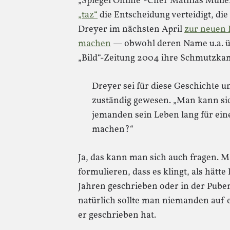
„Spiegel Online“-Chef Mathias Müll
„taz“
die Entscheidung verteidigt, die
Dreyer im nächsten April
zur neuen 
machen
— obwohl deren Name u.a. üb
„Bild“-Zeitung 2004 ihre Schmutzkam
Dreyer sei für diese Geschichte 
zuständig gewesen. „Man kann si
jemanden sein Leben lang für ein
machen?“
Ja, das kann man sich auch fragen. Ma
formulieren, dass es klingt, als hätt
Jahren geschrieben oder in der Pube
natürlich sollte man niemanden auf e
er geschrieben hat.