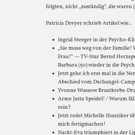
folgten, nicht „zuständig“, die waren 
Patricia Dreyer schrieb Artikel wie..
Ingrid Steeger in der Psycho-Kli
„Sie muss weg von der Familie!
Frau!“ — TV-Star Bernd Herzspru
Barbara (50) wieder in die Psych
Jetzt gehe ich erst mal in die N
Abschied vom Dschungel-Camp
Yvonne Wussow Brustkrebs-Dr
Arme Jutta Speidel! / Warum fäl
rein?
Jetzt redet Michelle Hunziker üb
mich fertigmachen!
Nackt-Eva triumphiert in der L