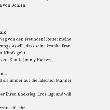
ja von Bohlen.
nik
 Weg von den Freunden! Rettet meine
ng (61) will, dass seine kranke Frau
o-Klinik geht.
erven-Klinik. Jimmy Hartwig –
ama
lt sie immer auf die falschen Männer
er ihren Ehekrieg: Eros lügt und will
ippenschlacht