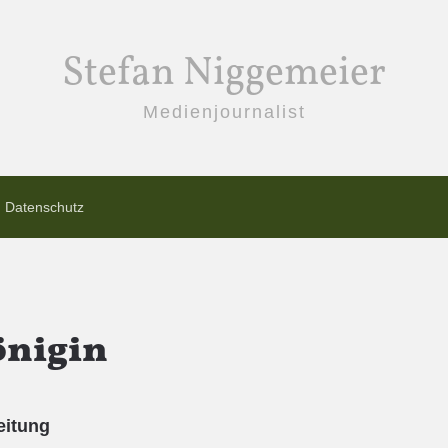
Stefan Niggemeier
Medienjournalist
Datenschutz
önigin
eitung