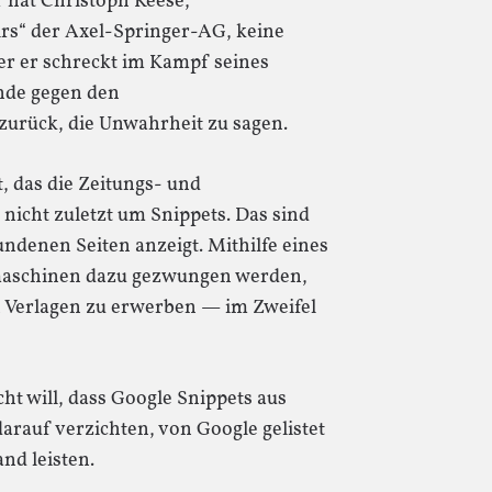
r hat Christoph Keese,
irs“ der Axel-Springer-AG, keine
er er schreckt im Kampf seines
nde gegen den
urück, die Unwahrheit zu sagen.
, das die Zeitungs- und
, nicht zuletzt um Snippets. Das sind
undenen Seiten anzeigt. Mithilfe eines
hmaschinen dazu gezwungen werden,
n Verlagen zu erwerben — im Zweifel
ht will, dass Google Snippets aus
rauf verzichten, von Google gelistet
nd leisten.