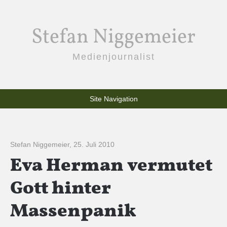
Stefan Niggemeier
Medienjournalist
Site Navigation
Stefan Niggemeier
,
25. Juli 2010
Eva Herman vermutet
Gott hinter
Massenpanik