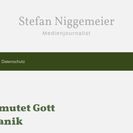
Stefan Niggemeier
Medienjournalist
Datenschutz
mutet Gott
anik