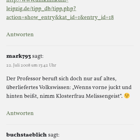
http://www.uniklinikum-
leipzig.de/tipp_db/tipp.php?
action=show_entry&kat_id=1&entry_id=18
Antworten
mark793
sagt:
22. Juli 2008 um 13:42 Uhr
Der Professor beruft sich doch nur auf altes,
überliefertes Volkswissen: „Wenns vorne juckt und
hinten beißt, nimm Klosterfrau Melissengeist“.
Antworten
buchstaeblich
sagt: