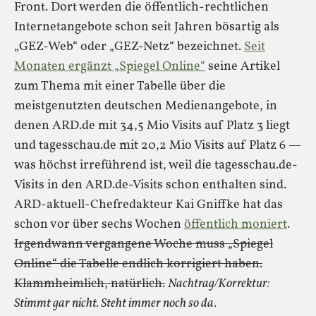
Front. Dort werden die öffentlich-rechtlichen
Internetangebote schon seit Jahren bösartig als
„GEZ-Web“ oder „GEZ-Netz“ bezeichnet.
Seit
Monaten ergänzt „Spiegel Online“
seine Artikel
zum Thema mit einer Tabelle über die
meistgenutzten deutschen Medienangebote, in
denen ARD.de mit 34,5 Mio Visits auf Platz 3 liegt
und tagesschau.de mit 20,2 Mio Visits auf Platz 6 —
was höchst irreführend ist, weil die tagesschau.de-
Visits in den ARD.de-Visits schon enthalten sind.
ARD-aktuell-Chefredakteur Kai Gniffke hat das
schon vor über sechs Wochen
öffentlich moniert
.
Irgendwann vergangene Woche muss „Spiegel
Online“ die Tabelle endlich korrigiert haben.
Klammheimlich, natürlich.
Nachtrag/Korrektur:
Stimmt gar nicht. Steht immer noch so da.