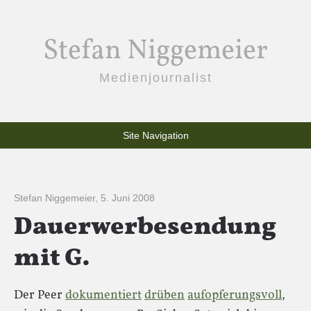
Stefan Niggemeier
Medienjournalist
Site Navigation
Stefan Niggemeier
,
5. Juni 2008
Dauerwerbesendung
mit G.
Der Peer
dokumentiert
drüben
aufopferungsvoll
,