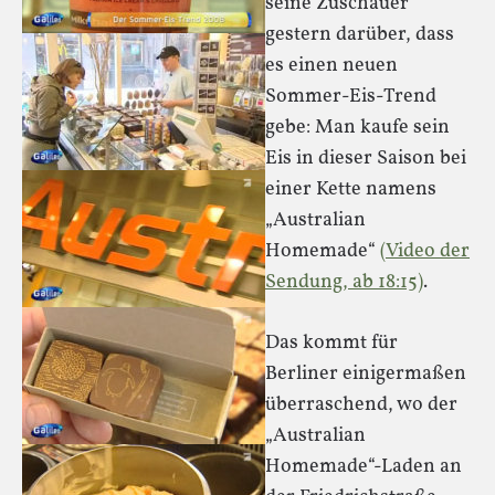
seine Zuschauer
gestern darüber, dass
es einen neuen
Sommer-Eis-Trend
gebe: Man kaufe sein
Eis in dieser Saison bei
einer Kette namens
„Australian
Homemade“
(Video der
Sendung, ab 18:15)
.
Das kommt für
Berliner einigermaßen
überraschend, wo der
„Australian
Homemade“-Laden an