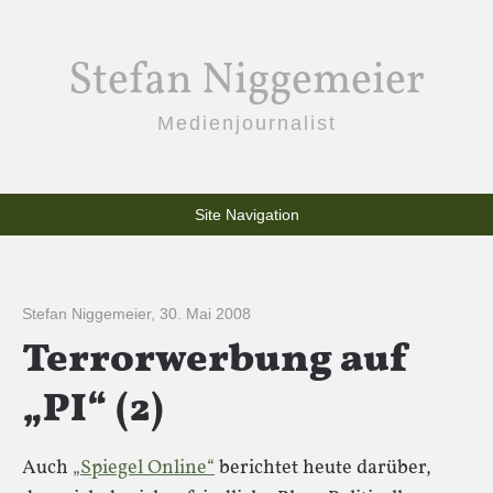
Stefan Niggemeier
Medienjournalist
Site Navigation
Stefan Niggemeier
,
30. Mai 2008
Terrorwerbung auf
„PI“ (2)
Auch
„Spiegel Online“
berichtet heute darüber,