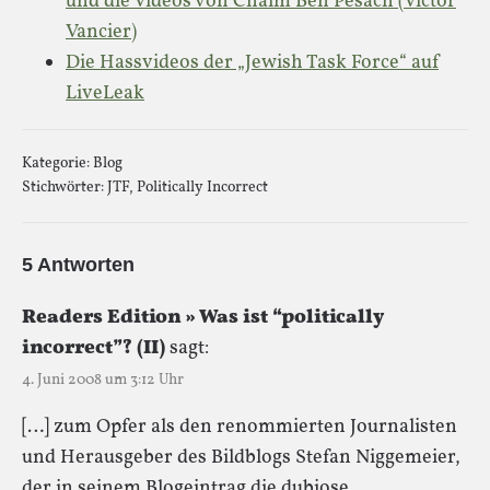
und die Videos von Chaim Ben Pesach (Victor
Vancier)
Die Hassvideos der „Jewish Task Force“ auf
LiveLeak
Kategorie:
Blog
Stichwörter:
JTF
,
Politically Incorrect
5 Antworten
Readers Edition » Was ist “politically
incorrect”? (II)
sagt:
4. Juni 2008 um 3:12 Uhr
[…] zum Opfer als den renommierten Journalisten
und Herausgeber des Bildblogs Stefan Niggemeier,
der in seinem Blogeintrag die dubiose