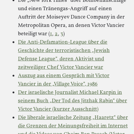
Die „New York Times“ über Bombenanschläge
und einen Tränengas-Angriff auf einen
Auftritt der Moiseyev Dance Company in der
Metropolitan Opera, an denen Victor Vancier
beteiligt war (
1
,
2
,
3
)
Die Anti-Defamation-League über die
Geschichte der terroristischen „Jewish
Defense League“, deren Aktivist und
zeitweiliger Chef Victor Vancier war
Auszug aus einem Gespräch mit Victor
Vancier in der „Village Voice“, 1986
Der israelische Journalist Michael Karpin in
seinem Buch „Der Tod des Jitzhak Rabin“ über
Victor Vancier (kurzer Ausschnitt)
Die liberale israelische Zeitung „Haaretz“ über
die Grenzen der Meinungsfreiheit im Internet