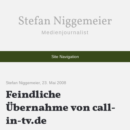
Stefan Niggemeier
Medienjournalist
Site Navigation
Stefan Niggemeier
,
23. Mai 2008
Feindliche
Übernahme von call-
in-tv.de