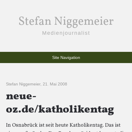
Stefan Niggemeier
Medienjournalist
Site Navigation
Stefan Niggemeier
,
21. Mai 2008
neue-
oz.de/katholikentag
In Osnabrück ist seit heute Katholikentag. Das ist