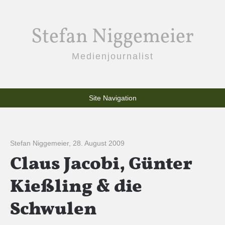
Stefan Niggemeier
Medienjournalist
Site Navigation
Stefan Niggemeier
,
28. August 2009
Claus Jacobi, Günter
Kießling & die
Schwulen