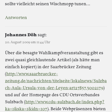
sollte vielleicht seinen Wischmopp tunen…
Antworten
Johannes Döh
sagt:
20. August 2009 um 11:44 Uhr
Über die besagte Wahlkampfveranstaltung gibt es
zwei quasi gleichlautende Artikel (als hätte man
einfach kopiert) in der Saarbrücker Zeitung
(
http://www.saarbruecker-
zeitung.de/nachrichten/titelseite/lokalnews/Sulzba
ch-Aula-Ursula-von-der-Leyen;art27857,3002179
)
und auf der Homepage des CDU Ortsverbandes
Sulzbach (
http://www.cdu-sulzbach.de/index.php?
ka=1&ska=1&idn=107
). Beide Webpräsenzen bieten