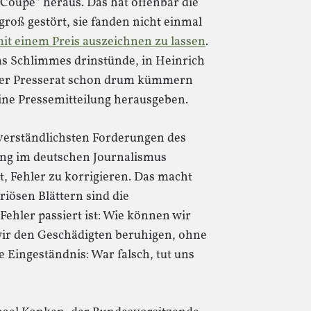
Coupé“ heraus. Das hat offenbar die
 groß gestört, sie fanden nicht einmal
it einem Preis auszeichnen zu lassen
.
as Schlimmes drinstünde, in Heinrich
 der Presserat schon drum kümmern
ine Pressemitteilung herausgeben.
verständlichsten Forderungen des
ung im deutschen Journalismus
t, Fehler zu korrigieren. Das macht
riösen Blättern sind die
hler passiert ist: Wie können wir
wir den Geschädigten beruhigen, ohne
 Eingeständnis: War falsch, tut uns