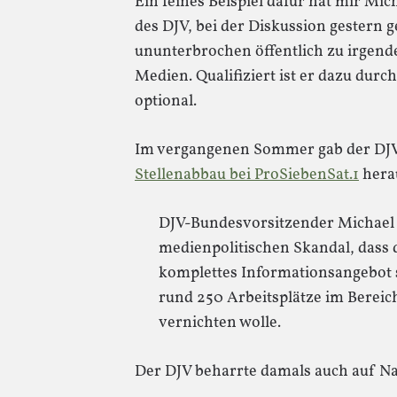
Ein feines Beispiel dafür hat mir Mi
des DJV, bei der Diskussion gestern g
ununterbrochen öffentlich zu irgend
Medien. Qualifiziert ist er dazu dur
optional.
Im vergangenen Sommer gab der DJ
Stellenabbau bei ProSiebenSat.1
herau
DJV-Bundesvorsitzender Michael 
medienpolitischen Skandal, dass d
komplettes Informationsangebot s
rund 250 Arbeitsplätze im Bereic
vernichten wolle.
Der DJV beharrte damals auch auf Na