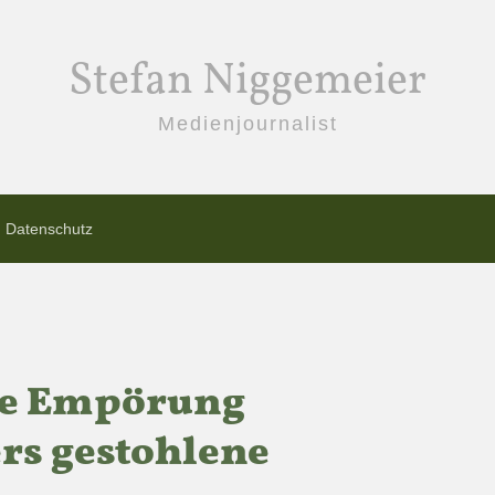
Stefan Niggemeier
Medienjournalist
Datenschutz
ige Empörung
rs gestohlene