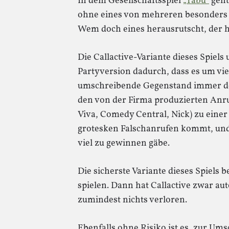
In dem Gesellschaftsspiel
„Tabu“
geht
ohne eines von mehreren besonders
Wem doch eines herausrutscht, der h
Die Callactive-Variante dieses Spiels
Partyversion dadurch, dass es um vie
umschreibende Gegenstand immer der g
den von der Firma produzierten Anr
Viva, Comedy Central, Nick) zu ein
grotesken Falschanrufen kommt, und
viel zu gewinnen gäbe.
Die sicherste Variante dieses Spiels be
spielen. Dann hat Callactive zwar a
zumindest nichts verloren.
Ebenfalls ohne Risiko ist es, zur Um