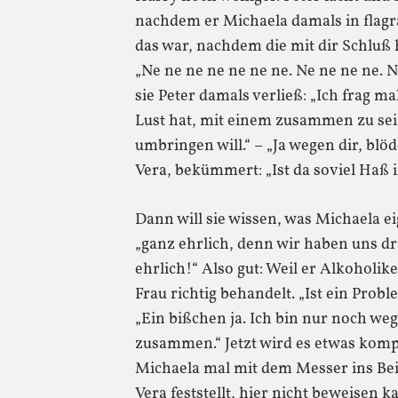
nachdem er Michaela damals in flagra
das war, nachdem die mit dir Schluß h
„Ne ne ne ne ne ne ne. Ne ne ne ne. 
sie Peter damals verließ: „Ich frag m
Lust hat, mit einem zusammen zu sein,
umbringen will.“ – „Ja wegen dir, blöd
Vera, bekümmert: „Ist da soviel Haß i
Dann will sie wissen, was Michaela e
„ganz ehrlich, denn wir haben uns dr
ehrlich!“ Also gut: Weil er Alkoholik
Frau richtig behandelt. „Ist ein Probl
„Ein bißchen ja. Ich bin nur noch 
zusammen.“ Jetzt wird es etwas kompl
Michaela mal mit dem Messer ins Bei
Vera feststellt, hier nicht beweisen 