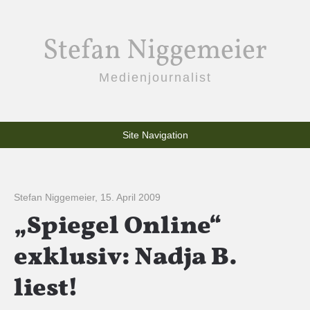
Stefan Niggemeier
Medienjournalist
Site Navigation
Stefan Niggemeier
,
15. April 2009
„Spiegel Online“
exklusiv: Nadja B.
liest!