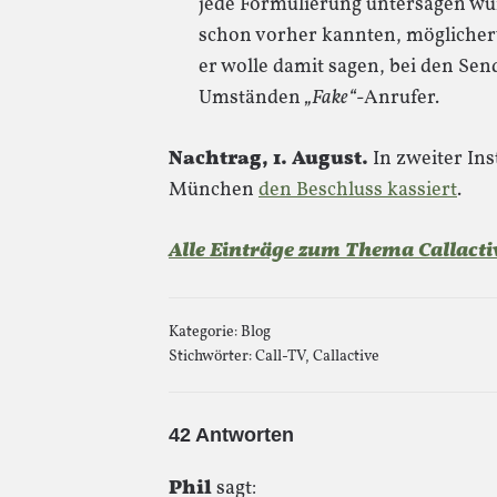
jede Formulierung untersagen würd
schon vorher kannten, möglicher
er wolle damit sagen, bei den Sen
Umständen
„Fake“
-Anrufer.
Nachtrag, 1. August.
In zweiter Ins
München
den Beschluss kassiert
.
Alle Einträge zum Thema Callacti
Kategorie:
Blog
Stichwörter:
Call-TV
,
Callactive
42 Antworten
Phil
sagt: