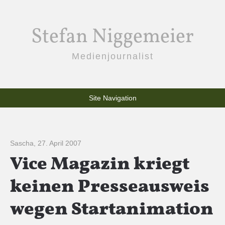
Stefan Niggemeier
Medienjournalist
Site Navigation
Sascha
,
27. April 2007
Vice Magazin kriegt
keinen Presseausweis
wegen Startanimation