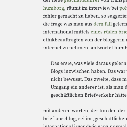
der neue
geschäftsführer
von transpa
humborg
, räumt im interview bei
pol
fehler gemacht zu haben. so suggerier
die frage was man aus
dem fall
gelern
international mittels
eines rüden bri
ethikbeauftragten von der bloggerin 
internet zu nehmen, antwortet humb
Das erste, was viele daraus gelern
Blogs inzwischen haben. Das war 
nicht bewusst. Das zweite, dass ma
Umgang ein anderer ist, als man 
geschäftlichen Briefverkehr hätte
mit anderen worten, der ton den der 
brief anschlug, sei im „geschäftlich
international irgendwie ganz normal