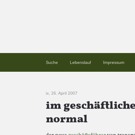
Suche
Lebenslauf
Impressum
ix
,
26. April 2007
im geschäftlich
normal