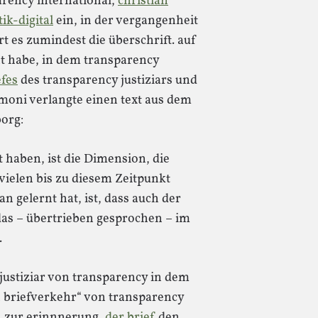
rency international,
christian
tik-digital
ein, in der vergangenheit
t es zumindest die überschrift. auf
t habe, in dem transparency
efes
des transparency justiziars und
moni verlangte einen text aus dem
org:
t haben, ist die Dimension, die
vielen bis zu diesem Zeitpunkt
n gelernt hat, ist, dass auch der
das – übertrieben gesprochen – im
.
justiziar von transparency in dem
en briefverkehr“ von transparency
. zur erinnnerung,
der brief
den