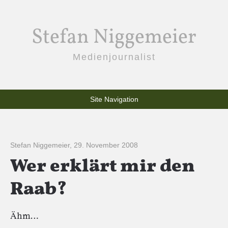
Stefan Niggemeier
Medienjournalist
Site Navigation
Stefan Niggemeier
,
29. November 2008
Wer erklärt mir den
Raab?
Ähm…