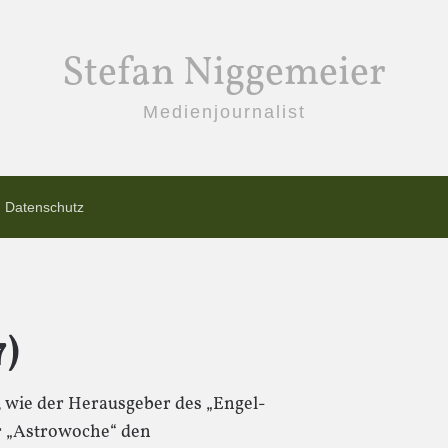
Stefan Niggemeier
Medienjournalist
Datenschutz
7)
, wie der Herausgeber des „Engel-
r „Astrowoche“ den