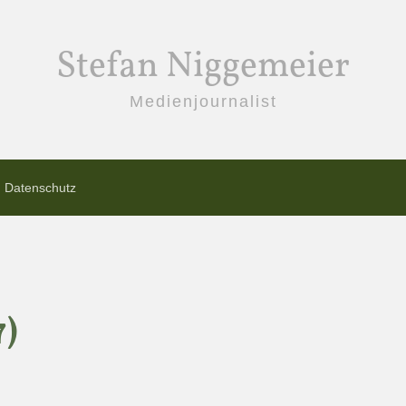
Stefan Niggemeier
Medienjournalist
Datenschutz
7)