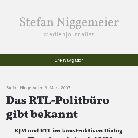
Stefan Niggemeier
Medienjournalist
Site Navigation
Stefan Niggemeier
,
9. März 2007
Das RTL-Politbüro
gibt bekannt
KJM und RTL im konstruktiven Dialog