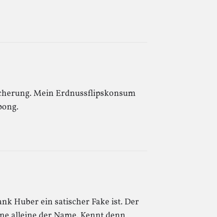
eicherung. Mein Erdnussflipskonsum
pong.
rank Huber ein satischer Fake ist. Der
eine alleine der Name. Kennt denn