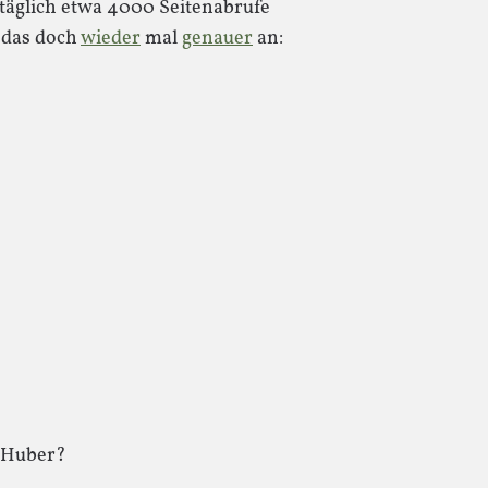
 täglich etwa 4000 Seitenabrufe
 das doch
wieder
mal
genauer
an:
. Huber?