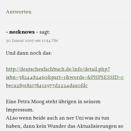
Antworten
- no1knows -
sagt:
30. Januar 2007 um 21:54 Uhr
Und dann noch das:
http://deutschesfachbuch.de/info/detail.php?
isbn=3824482460&part=1&words=&PHPSESSID=c
beca28918a178412977d2224daa0fdc
Eine Petra Moog steht übrigen in seinem
Impressum.
ALso wenn beide auch an ner Uni was zu tun
haben, dann kein Wunder das Aktualisierungen so