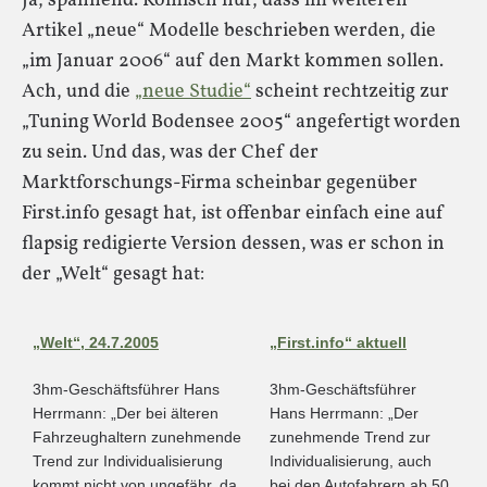
Ja, spannend. Komisch nur, dass im weiteren
Artikel „neue“ Modelle beschrieben werden, die
„im Januar 2006“ auf den Markt kommen sollen.
Ach, und die
„neue Studie“
scheint rechtzeitig zur
„Tuning World Bodensee 2005“ angefertigt worden
zu sein. Und das, was der Chef der
Marktforschungs-Firma scheinbar gegenüber
First.info gesagt hat, ist offenbar einfach eine auf
flapsig redigierte Version dessen, was er schon in
der „Welt“ gesagt hat:
„Welt“, 24.7.2005
„First.info“ aktuell
3hm-Geschäftsführer Hans
3hm-Geschäftsführer
Herrmann: „Der bei älteren
Hans Herrmann: „Der
Fahrzeughaltern zunehmende
zunehmende Trend zur
Trend zur Individualisierung
Individualisierung, auch
kommt nicht von ungefähr, da
bei den Autofahrern ab 50,