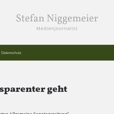
Stefan Niggemeier
Medienjournalist
Datenschutz
nsparenter geht