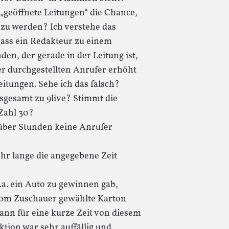
geöffnete Leitungen“ die Chance,
 zu werden? Ich verstehe das
dass ein Redakteur zu einem
en, der gerade in der Leitung ist,
der durchgestellten Anrufer erhöht
eitungen. Sehe ich das falsch?
nsgesamt zu 9live? Stimmt die
 Zahl 30?
über Stunden keine Anrufer
hr lange die angegebene Zeit
u.a. ein Auto zu gewinnen gab,
vom Zuschauer gewählte Karton
nn für eine kurze Zeit von diesem
tion war sehr auffällig und