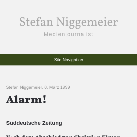
Stefan Niggemeier
Medienjournalist
Site Navigation
Stefan Niggemeier
,
8. März 1999
Alarm!
Süddeutsche Zeitung