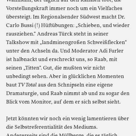
Wahnsinn, der täglich auf den Kanälen tobt, die
Vorstellungskraft immer noch um ein Vielfaches
übersteigt. Im Regionalsender Südwest macht Dr.
Carlo Bussi (!) Hüftübungen: „Schieben, und wieder
rausziehen.“ Andreas Türck steht in seiner
Talkshow mit „landminengroßen Schweißflecken“
unter den Achseln da. Und Moderator Adi Furler
ist halbnackt und erschreckt uns, so Raab, mit
seinen „Titten“. Gut, die mußten wir nicht
unbedingt sehen. Aber in glücklichen Momenten
baut
TV Total
aus den Schnipseln eine eigene
Dramaturgie, und Raab nimmt ab und zu sogar den
Blick vom Monitor, auf dem er sich selbst sieht.
Jetzt könnten wir noch ein wenig lamentieren über
die Selbstreferentialität des Mediums.
Andererseits sind die Müllberge, die es täglich