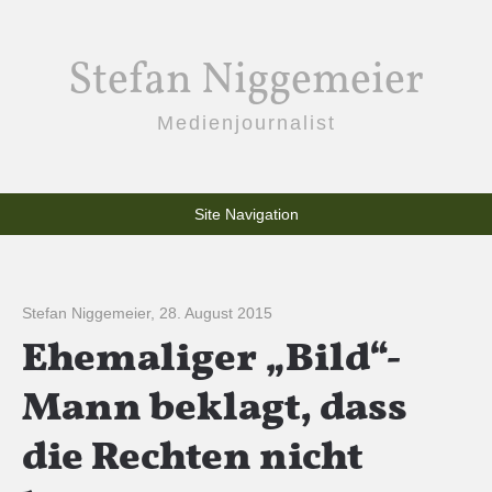
Stefan Niggemeier
Medienjournalist
Site Navigation
Stefan Niggemeier
,
28. August 2015
Ehemaliger „Bild“-
Mann beklagt, dass
die Rechten nicht