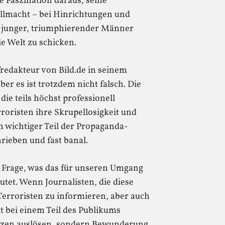
le Faszination daraus, seine
lmacht – bei Hinrichtungen und
r junger, triumphierender Männer
e Welt zu schicken.
fredakteur von Bild.de in seinem
ber es ist trotzdem nicht falsch. Die
ie teils höchst professionell
roristen ihre Skrupellosigkeit und
n wichtiger Teil der Propaganda-
chrieben und fast banal.
ie Frage, was das für unseren Umgang
tet. Wenn Journalisten, die diese
 Terroristen zu informieren, aber auch
t bei einem Teil des Publikums
tzen auslösen, sondern Bewunderung.