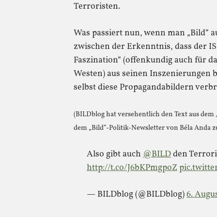
Terroristen.
Was passiert nun, wenn man „Bild“ a
zwischen der Erkenntnis, dass der IS 
Faszination“ (offenkundig auch für d
Westen) aus seinen Inszenierungen be
selbst diese Propagandabildern verbre
(BILDblog hat versehentlich den Text aus dem „
dem „Bild“-Politik-Newsletter von Béla Anda z
Also gibt auch
@BILD
den Terrori
http://t.co/J6bKPmgpoZ
pic.twitt
— BILDblog (@BILDblog)
6. Augu