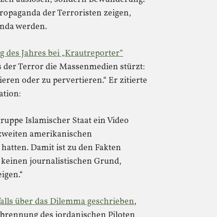
ropaganda der Terroristen zeigen,
anda werden.
 des Jahres bei „Krautreporter“
as der Terror die Massenmedien stürzt:
ieren oder zu pervertieren.“ Er zitierte
ation:
gruppe Islamischer Staat ein Video
zweiten amerikanischen
t hatten. Damit ist zu den Fakten
l keinen journalistischen Grund,
igen.“
alls über das Dilemma geschrieben
,
rbrennung des jordanischen Piloten