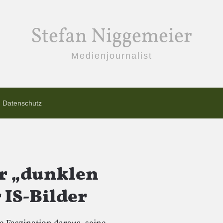
Stefan Niggemeier
Medienjournalist
Datenschutz
er „dunklen
 IS-Bilder