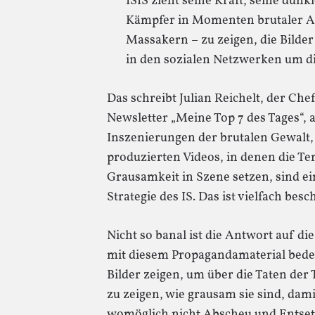
ISIS zieht seine Kraft, seine dunk
Kämpfer in Momenten brutaler Al
Massakern – zu zeigen, die Bilde
in den sozialen Netzwerken um di
Das schreibt Julian Reichelt, der Che
Newsletter „Meine Top 7 des Tages“, a
Inszenierungen der brutalen Gewalt, d
produzierten Videos, in denen die Ter
Grausamkeit in Szene setzen, sind ei
Strategie des IS. Das ist vielfach bes
Nicht so banal ist die Antwort auf d
mit diesem Propagandamaterial bedeu
Bilder zeigen, um über die Taten der
zu zeigen, wie grausam sie sind, dami
womöglich nicht Abscheu und Entse