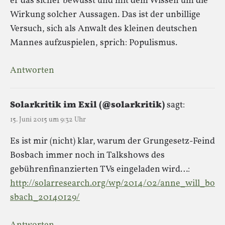
er das sicher bewusst und mit dem Wissen um die
Wirkung solcher Aussagen. Das ist der unbillige
Versuch, sich als Anwalt des kleinen deutschen
Mannes aufzuspielen, sprich: Populismus.
Antworten
Solarkritik im Exil (@solarkritik)
sagt:
15. Juni 2015 um 9:32 Uhr
Es ist mir (nicht) klar, warum der Grungesetz-Feind
Bosbach immer noch in Talkshows des
gebührenfinanzierten TVs eingeladen wird…:
http://solarresearch.org/wp/2014/02/anne_will_bo
sbach_20140129/