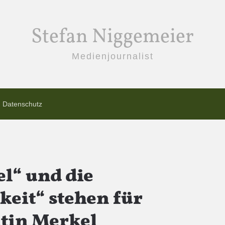
Stefan Niggemeier
Medienjournalist
Datenschutz
el“ und die
keit“ stehen für
tin Merkel