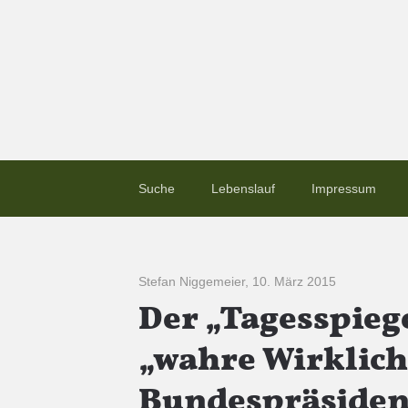
Suche
Lebenslauf
Impressum
Stefan Niggemeier
,
10. März 2015
Der „Tagesspieg
„wahre Wirklich
Bundespräsiden