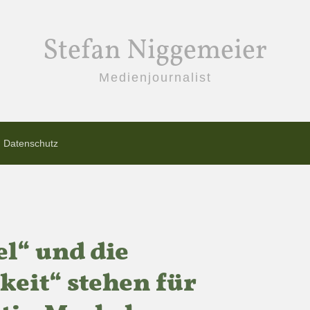
Stefan Niggemeier
Medienjournalist
Datenschutz
el“ und die
keit“ stehen für